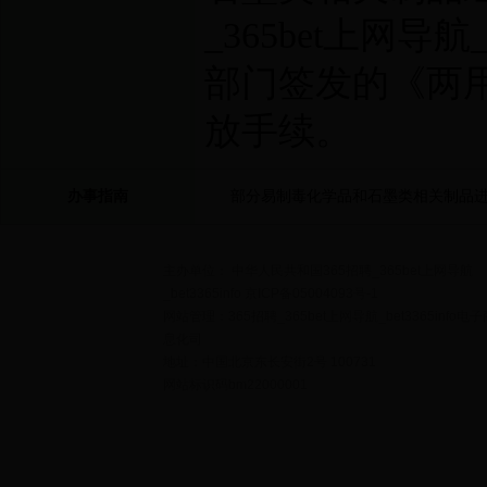
_365bet上网导航
部门签发的《两
放手续。
办事指南
部分易制毒化学品和石墨类相关制品
主办单位：
中华人民共和国365招聘_365bet上网导航
_bet3365info
京ICP备05004093号-1
网站管理：
365招聘_365bet上网导航_bet3365info
息化司
地址：中国北京东长安街2号 100731
网站标识码bm22000001