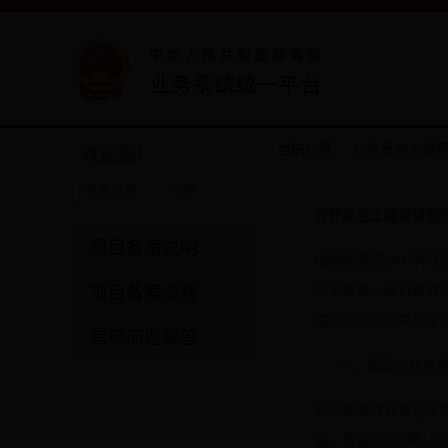
当前位置：
对外承包工程
欢迎您！
对外承包工程项目管
项目备案说明
根据国务院2017年3
项目备案流程
关于取消一批行政许
程企业应按相关规定
常见问题解答
一、填写企业信
初次办理对外承包工
面，申请365招聘_3