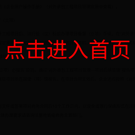
见《企业用户操作手册》（对外承包工程项目管理应用中查看）。
（立项）
外工程项目后、进行投（议）标前办理项目备案（立项）手续，在“对外承
点击进入首页
规定需办理重大项目风险会商或特定项目立项的，按照系统提示提交相关
续情况
（立项）必报告”原则，通过“对外承包工程项目管理—项目后续管理”报告
我驻项目所在国使（领）馆报告。在项目合同生效后，企业还应按照《对
标文件或签署项目商务合同后15个工作日内，以现金或银行保函形式在注
。具体办理要求请咨询注册地省级商务主管部门。