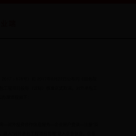
企业端
17﹞676号）和 2017年9月22日公布的《国务院
承包工程项目投标（议标）核准正式取消。对外承包工
和办理流程如下：
询—对外投资合作信息服务—企业用户登录—注册”页
平台后，进入“对外承包工程项目管理”录入企业信息。企业