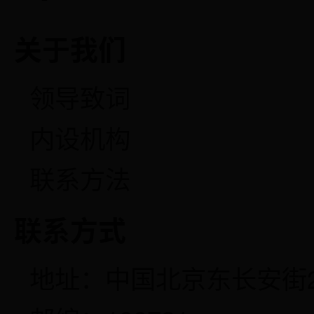
关于我们
领导致词
内设机构
联系方法
联系方式
地址：中国北京东长安街