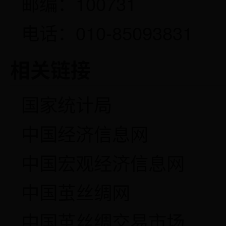
邮编：100731
电话：010-85093831
相关链接
国家统计局
中国经济信息网
中国宏观经济信息网
中国茧丝绸网
中国茧丝绸交易市场