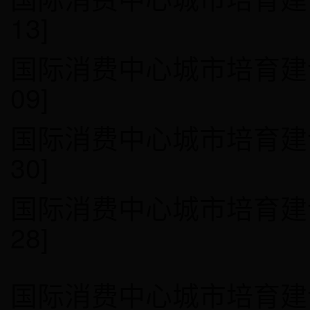
13]
国际消费中心城市培育建设
09]
国际消费中心城市培育建设
30]
国际消费中心城市培育建设
28]
国际消费中心城市培育建设